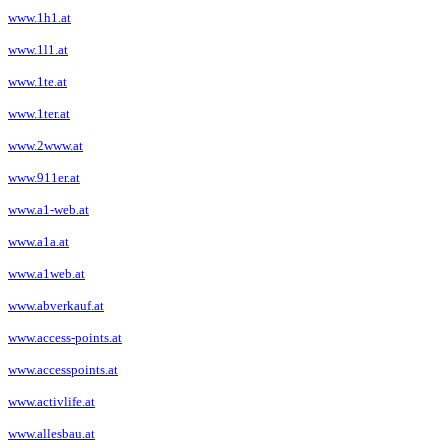
www.1h1.at
www.1l1.at
www.1te.at
www.1ter.at
www.2www.at
www.911er.at
www.a1-web.at
www.a1a.at
www.a1web.at
www.abverkauf.at
www.access-points.at
www.accesspoints.at
www.activlife.at
www.allesbau.at