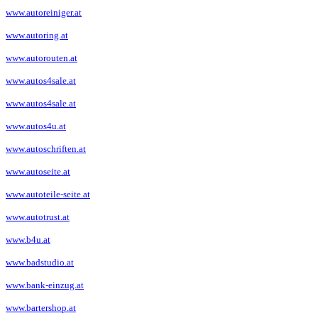
www.autoreiniger.at
www.autoring.at
www.autorouten.at
www.autos4sale.at
www.autos4sale.at
www.autos4u.at
www.autoschriften.at
www.autoseite.at
www.autoteile-seite.at
www.autotrust.at
www.b4u.at
www.badstudio.at
www.bank-einzug.at
www.bartershop.at