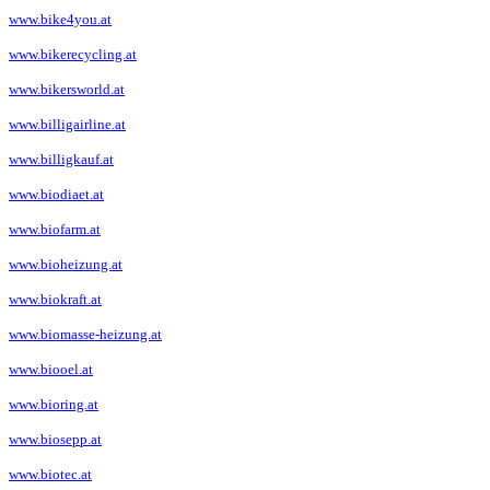
www.bike4you.at
www.bikerecycling.at
www.bikersworld.at
www.billigairline.at
www.billigkauf.at
www.biodiaet.at
www.biofarm.at
www.bioheizung.at
www.biokraft.at
www.biomasse-heizung.at
www.biooel.at
www.bioring.at
www.biosepp.at
www.biotec.at