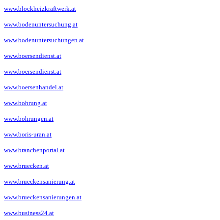
www.blockheizkraftwerk.at
www.bodenuntersuchung.at
www.bodenuntersuchungen.at
www.boersendienst.at
www.boersendienst.at
www.boersenhandel.at
www.bohrung.at
www.bohrungen.at
www.boris-uran.at
www.branchenportal.at
www.bruecken.at
www.brueckensanierung.at
www.brueckensanierungen.at
www.business24.at