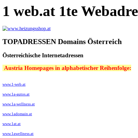
1 web.at 1te Webadre
TOPADRESSEN Domains Österreich
Österreichische Internetadressen
Austria Homepages in alphabetischer Reihenfolge:
www.1-web.at
www.1a-autos.at
www.1a-wellness.at
www.1adomain.at
www.1at.at
www.1awellness.at