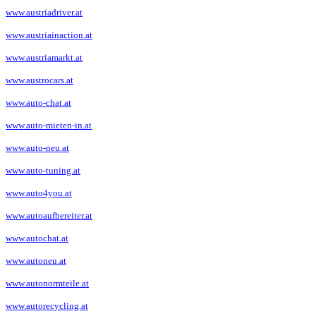
www.austriadriver.at
www.austriainaction.at
www.austriamarkt.at
www.austrocars.at
www.auto-chat.at
www.auto-mieten-in.at
www.auto-neu.at
www.auto-tuning.at
www.auto4you.at
www.autoaufbereiter.at
www.autochat.at
www.autoneu.at
www.autonormteile.at
www.autorecycling.at