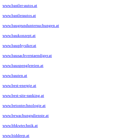
www.bastler-autos.at
www.bastlerautos.at
www.baugrunduntersuchungen.at
www.baukonzept.at
www.bauphysiker.at
www.bausachverstaendiger.at
www.bauspenglereien.at
www.bauten.at
www.best-energie.at
www.best-site-ranking.at
www.betontechnologie.at
www.bewachungsdienste.at
www.bhkwtechnik.at
www.biddeep.at