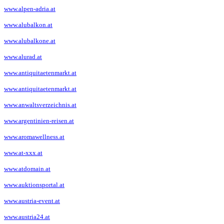
www.alpen-adria.at
www.alubalkon.at
www.alubalkone.at
www.alurad.at
www.antiquitaetenmarkt.at
www.antiquitaetenmarkt.at
www.anwaltsverzeichnis.at
www.argentinien-reisen.at
www.aromawellness.at
www.at-xxx.at
www.atdomain.at
www.auktionsportal.at
www.austria-event.at
www.austria24.at